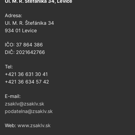
Ul. M. R. Štefánika 34, Levice
Adresa:
Ul. M. R. Štefánika 34
934 01 Levice
IČO: 37 864 386
DIČ: 2021642766
Tel:
+421 36 631 30 41
+421 36 634 57 42
E-mail:
zsaklv@zsaklv.sk
podatelna@zsaklv.sk
Web:
www.zsaklv.sk