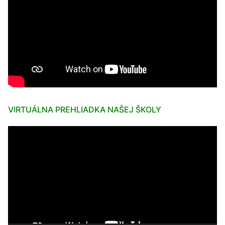
VIRTUÁLNA PREHLIADKA NAŠEJ ŠKOLY
Video
prehrávač