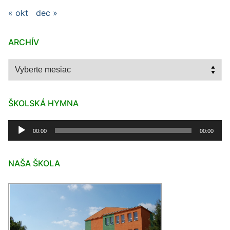
« okt
dec »
ARCHÍV
Archív
ŠKOLSKÁ HYMNA
Audio
00:00
00:00
prehrávač
NAŠA ŠKOLA