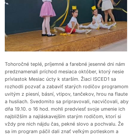
Tohoročné teplé, príjemné a farebné jesenné dni nám
predznamenali príchod mesiaca október, ktorý nesie
prívlastok Mesiac úcty k starším. Žiaci ISCED1 sa
rozhodli pozvať a zabaviť starých rodičov programom
uvitým z piesní, básní, vtipov, tančekov, hrou na flaute
a husliach. Svedomito sa pripravovali, nacvičovali, aby
dňa 19.10. o 16 hod. mohli predviesť svoje umenie ich
najbližším a najláskavejším starým rodičom, ktorí si
vždy pre nich nájdu čas, pekné slovo a pochvalu. Že
sa im program páčil dali znať veľkým potleskom a