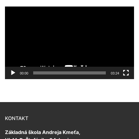
Video
prehrávač
00:00
03:24
KONTAKT
Základná škola Andreja Kmeťa,