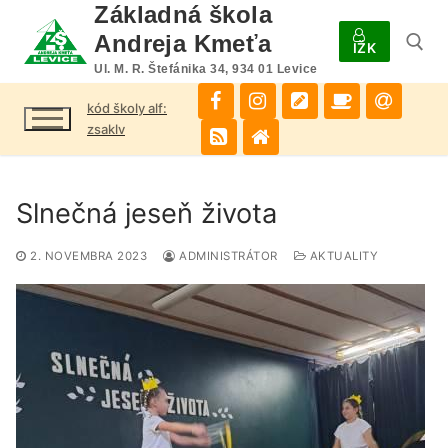
Preskočiť
Základná škola
na
Andreja Kmeťa
IŽK
obsah
Ul. M. R. Štefánika 34, 934 01 Levice
kód školy alf:
Hľadať:
zsaklv
Slnečná jeseň života
2. NOVEMBRA 2023
ADMINISTRÁTOR
AKTUALITY