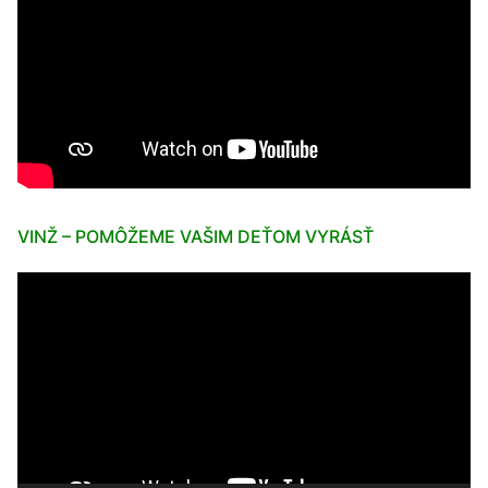
VINŽ – POMÔŽEME VAŠIM DEŤOM VYRÁSŤ
Video
prehrávač