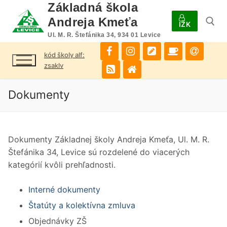
Preskočiť
Základná škola
na
Andreja Kmeťa
IŽK
obsah
Ul. M. R. Štefánika 34, 934 01 Levice
kód školy alf:
Hľadať:
zsaklv
Dokumenty
Dokumenty Základnej školy Andreja Kmeťa, Ul. M. R.
Štefánika 34, Levice sú rozdelené do viacerých
kategórií kvôli prehľadnosti.
Interné dokumenty
Štatúty a kolektívna zmluva
Objednávky ZŠ