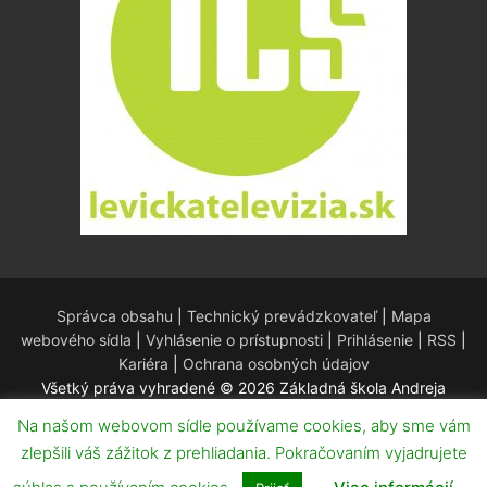
Správca obsahu
|
Technický prevádzkovateľ
|
Mapa
webového sídla
|
Vyhlásenie o prístupnosti
|
Prihlásenie
|
RSS
|
Kariéra
|
Ochrana osobných údajov
Všetký práva vyhradené © 2026 Základná škola Andreja
Kmeťa – Redakčný systém WordPress – Téma
Customify
.
Na našom webovom sídle používame cookies, aby sme vám
zlepšili váš zážitok z prehliadania. Pokračovaním vyjadrujete