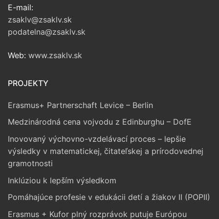
E-mail:
zsaklv@zsaklv.sk
podatelna@zsaklv.sk
Web:
www.zsaklv.sk
PROJEKTY
Erasmus+ Partnerschaft Levice – Berlin
Medzinárodná cena vojvodu z Edinburghu – DofE
Inovovaný výchovno-vzdelávací proces – lepšie
výsledky v matematickej, čitateľskej a prírodovednej
gramotnosti
Inklúziou k lepším výsledkom
Pomáhajúce profesie v edukácii detí a žiakov II (POPII)
Erasmus + Kufor plný rozprávok putuje Európou