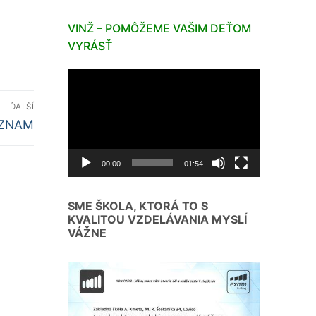
VINŽ – POMÔŽEME VAŠIM DEŤOM
VYRÁSŤ
Video
prehrávač
ĎALŠÍ
lší
ZNAM
ánok:
00:00
01:54
SME ŠKOLA, KTORÁ TO S
KVALITOU VZDELÁVANIA MYSLÍ
VÁŽNE