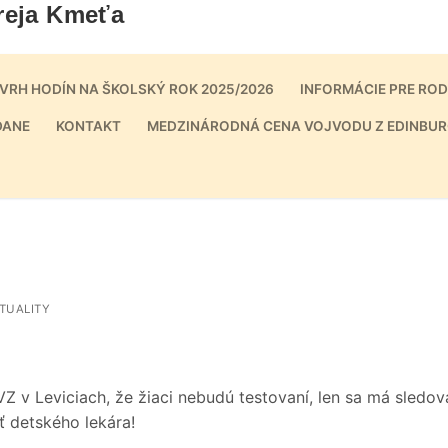
reja Kmeťa
VRH HODÍN NA ŠKOLSKÝ ROK 2025/2026
INFORMÁCIE PRE RO
DANE
KONTAKT
MEDZINÁRODNÁ CENA VOJVODU Z EDINBUR
TUALITY
 v Leviciach, že žiaci nebudú testovaní, len sa má sledov
ť detského lekára!