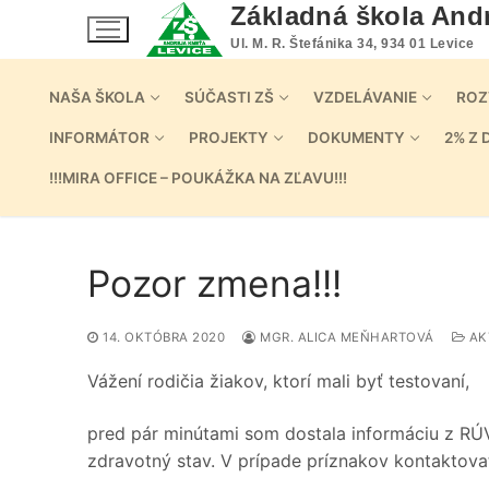
Preskočiť
Základná škola And
na
Ul. M. R. Štefánika 34, 934 01 Levice
obsah
NAŠA ŠKOLA
SÚČASTI ZŠ
VZDELÁVANIE
ROZ
INFORMÁTOR
PROJEKTY
DOKUMENTY
2% Z 
!!!MIRA OFFICE – POUKÁŽKA NA ZĽAVU!!!
Pozor zmena!!!
14. OKTÓBRA 2020
MGR. ALICA MEŇHARTOVÁ
AK
Vážení rodičia žiakov, ktorí mali byť testovaní,
pred pár minútami som dostala informáciu z RÚVZ
zdravotný stav. V prípade príznakov kontaktova