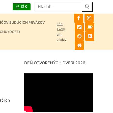
Hľadať:
IŽK
DIČOV BUDÚCICH PRVÁKOV
kód
školy
GHU (DOFE)
alf:
zsaklv
DEŇ OTVORENÝCH DVERÍ 2026
ať ich