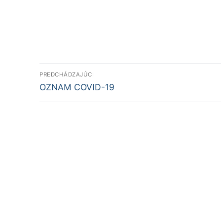
Mgr. Alic
riadite
Navigácia
PREDCHÁDZAJÚCI
Predchádzajúci
v
OZNAM COVID-19
článok:
článku