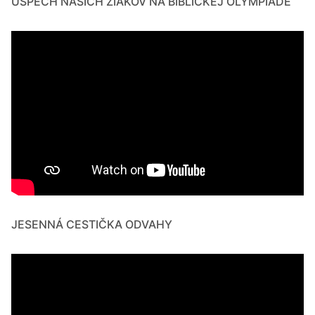
ÚSPECH NAŠICH ŽIAKOV NA BIBLICKEJ OLYMPIÁDE
JESENNÁ CESTIČKA ODVAHY