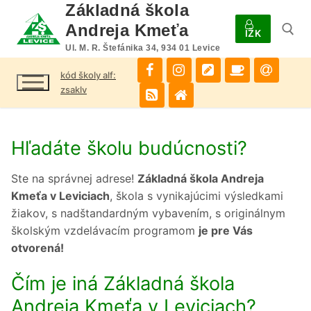
Preskočiť
Základná škola
na
Andreja Kmeťa
IŽK
obsah
Ul. M. R. Štefánika 34, 934 01 Levice
kód školy alf:
Hľadať:
zsaklv
Hľadáte školu budúcnosti?
Ste na správnej adrese!
Základná škola Andreja
Kmeťa v Leviciach
, škola s vynikajúcimi výsledkami
žiakov, s nadštandardným vybavením, s originálnym
školským vzdelávacím programom
je pre Vás
otvorená!
Čím je iná Základná škola
Andreja Kmeťa v Leviciach?