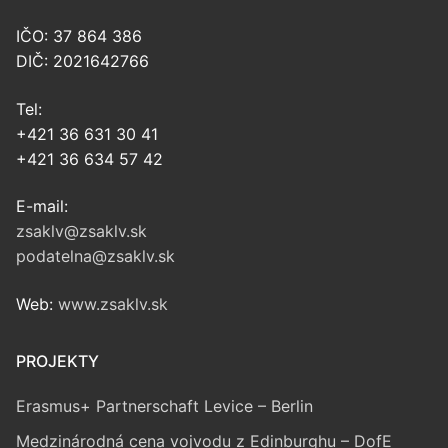
IČO: 37 864 386
DIČ: 2021642766
Tel:
+421 36 631 30 41
+421 36 634 57 42
E-mail:
zsaklv@zsaklv.sk
podatelna@zsaklv.sk
Web:
www.zsaklv.sk
PROJEKTY
Erasmus+ Partnerschaft Levice – Berlin
Medzinárodná cena vojvodu z Edinburghu – DofE