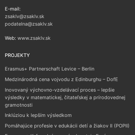
E-mail:
zsaklv@zsaklv.sk
podatelna@zsaklv.sk
Web:
www.zsaklv.sk
PROJEKTY
Erasmus+ Partnerschaft Levice – Berlin
Medzinárodná cena vojvodu z Edinburghu – DofE
Inovovaný výchovno-vzdelávací proces – lepšie
výsledky v matematickej, čitateľskej a prírodovednej
gramotnosti
Inklúziou k lepším výsledkom
Pomáhajúce profesie v edukácii detí a žiakov II (POPII)