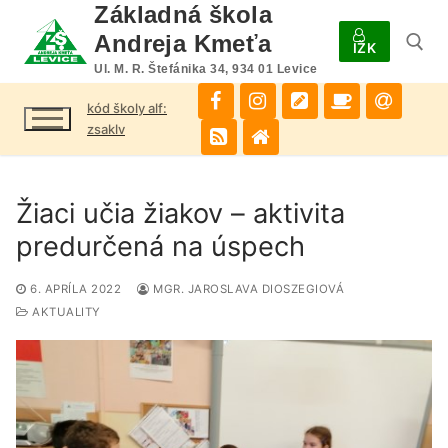
Preskočiť
Základná škola
na
Andreja Kmeťa
IŽK
obsah
Ul. M. R. Štefánika 34, 934 01 Levice
kód školy alf:
Hľadať:
zsaklv
Žiaci učia žiakov – aktivita
predurčená na úspech
6. APRÍLA 2022
MGR. JAROSLAVA DIOSZEGIOVÁ
AKTUALITY