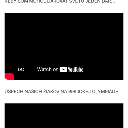
KEBY SOM MOHOL DAROVAŤ SVETU JEDEN DAR...
ÚSPECH NAŠICH ŽIAKOV NA BIBLICKEJ OLYMPIÁDE