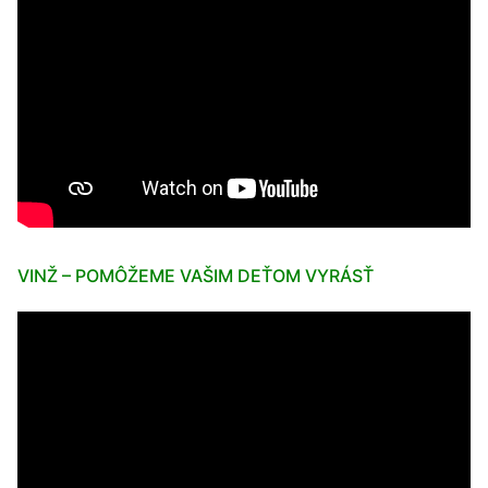
VINŽ – POMÔŽEME VAŠIM DEŤOM VYRÁSŤ
Video
prehrávač