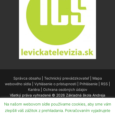
Správca obsahu
|
Technický prevádzkovateľ
|
Mapa
webového sídla
|
Vyhlásenie o prístupnosti
|
Prihlásenie
|
RSS
|
Kariéra
|
Ochrana osobných údajov
Všetký práva vyhradené © 2026 Základná škola Andreja
Kmeťa – Redakčný systém WordPress – Téma
Customify
.
Na našom webovom sídle používame cookies, aby sme vám
zlepšili váš zážitok z prehliadania. Pokračovaním vyjadrujete