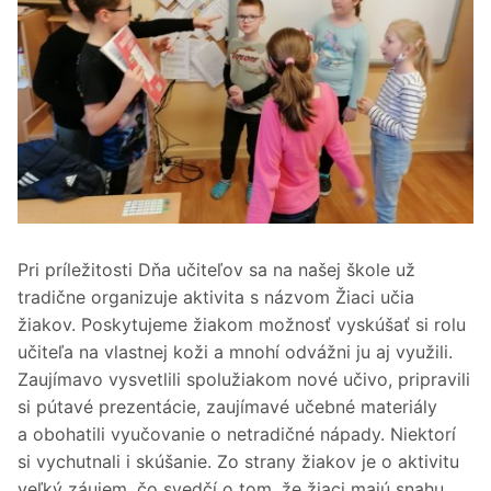
Pri príležitosti Dňa učiteľov sa na našej škole už
tradične organizuje aktivita s názvom Žiaci učia
žiakov. Poskytujeme žiakom možnosť vyskúšať si rolu
učiteľa na vlastnej koži a mnohí odvážni ju aj využili.
Zaujímavo vysvetlili spolužiakom nové učivo, pripravili
si pútavé prezentácie, zaujímavé učebné materiály
a obohatili vyučovanie o netradičné nápady. Niektorí
si vychutnali i skúšanie. Zo strany žiakov je o aktivitu
veľký záujem, čo svedčí o tom, že žiaci majú snahu