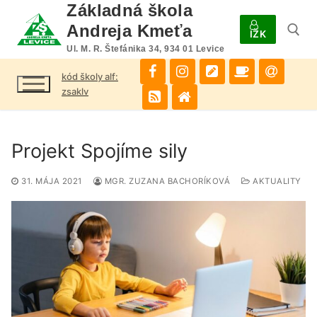
Preskočiť
Základná škola
na
Andreja Kmeťa
IŽK
obsah
Ul. M. R. Štefánika 34, 934 01 Levice
kód školy alf:
Hľadať:
zsaklv
Projekt Spojíme sily
31. MÁJA 2021
MGR. ZUZANA BACHORÍKOVÁ
AKTUALITY