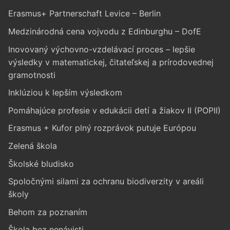
Erasmus+ Partnerschaft Levice – Berlin
Medzinárodná cena vojvodu z Edinburghu – DofE
Inovovaný výchovno-vzdelávací proces – lepšie
výsledky v matematickej, čitateľskej a prírodovednej
gramotnosti
Inklúziou k lepším výsledkom
Pomáhajúce profesie v edukácii detí a žiakov II (POPII)
Erasmus + Kufor plný rozprávok putuje Európou
Zelená škola
Školské bludisko
Spoločnými silami za ochranu biodiverzity v areáli
školy
Behom za poznaním
Škola bez nenávisti