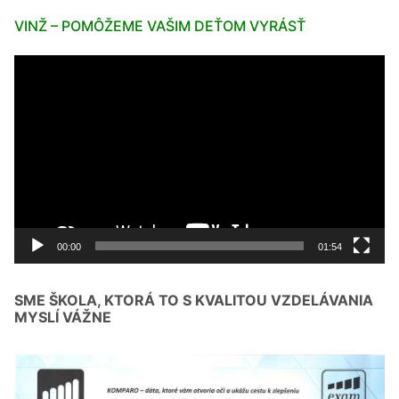
VINŽ – POMÔŽEME VAŠIM DEŤOM VYRÁSŤ
Video
prehrávač
00:00
01:54
SME ŠKOLA, KTORÁ TO S KVALITOU VZDELÁVANIA
MYSLÍ VÁŽNE