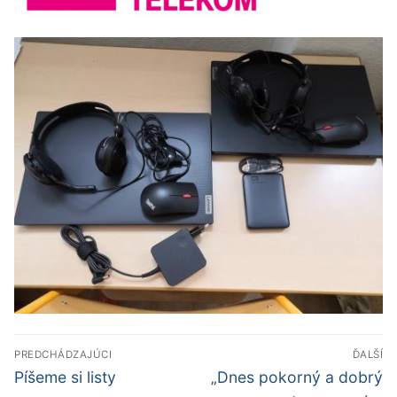
Navigácia
PREDCHÁDZAJÚCI
ĎALŠÍ
v
Predchádzajúci
Ďalší
Píšeme si listy
„Dnes pokorný a dobrý