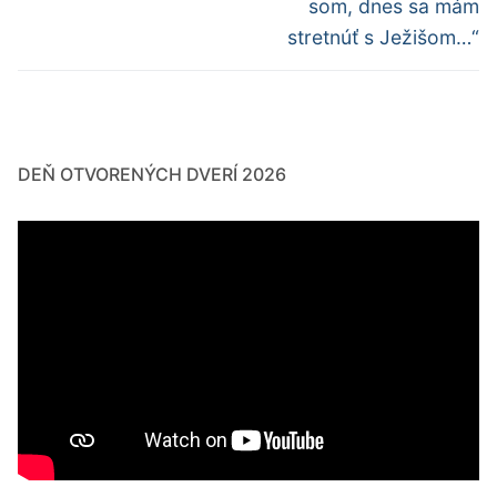
článok:
článok:
článku
som, dnes sa mám
stretnúť s Ježišom…“
DEŇ OTVORENÝCH DVERÍ 2026