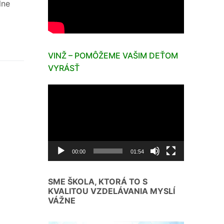
lne
VINŽ – POMÔŽEME VAŠIM DEŤOM
VYRÁSŤ
Video
prehrávač
00:00
01:54
SME ŠKOLA, KTORÁ TO S
KVALITOU VZDELÁVANIA MYSLÍ
VÁŽNE