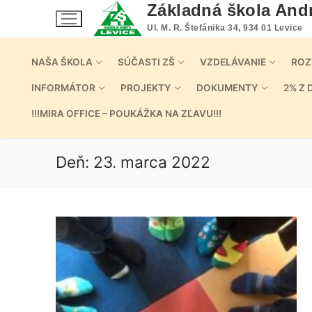
Preskočiť
Základná škola And
na
Ul. M. R. Štefánika 34, 934 01 Levice
obsah
NAŠA ŠKOLA
SÚČASTI ZŠ
VZDELÁVANIE
ROZ
INFORMÁTOR
PROJEKTY
DOKUMENTY
2% Z 
!!!MIRA OFFICE – POUKÁŽKA NA ZĽAVU!!!
Deň:
23. marca 2022