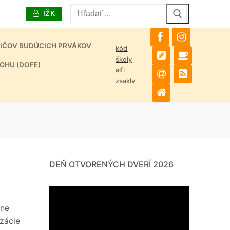
Hľadať:
IŽK
DIČOV BUDÚCICH PRVÁKOV
kód
školy
GHU (DOFE)
alf:
zsaklv
DEŇ OTVORENÝCH DVERÍ 2026
lne
zácie