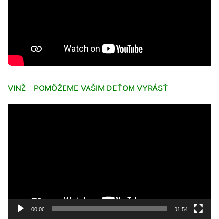
VINŽ – POMÔŽEME VAŠIM DEŤOM VYRÁSŤ
Video
prehrávač
00:00
01:54