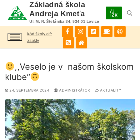
Preskočiť
Základná škola
na
Andreja Kmeťa
IŽK
obsah
Ul. M. R. Štefánika 34, 934 01 Levice
kód školy alf:
Hľadať:
zsaklv
,,Veselo je v našom školskom
klube“
24. SEPTEMBRA 2024
ADMINISTRÁTOR
AKTUALITY