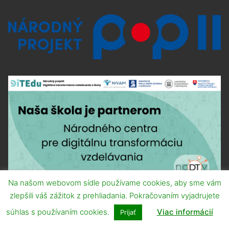
Na našom webovom sídle používame cookies, aby sme vám
zlepšili váš zážitok z prehliadania. Pokračovaním vyjadrujete
súhlas s používaním cookies.
Viac informácií
Prijať
MEDIÁLNI PARTNERI