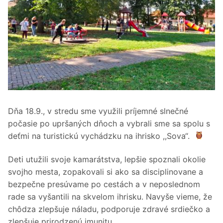
Dňa 18.9., v stredu sme využili príjemné slnečné
počasie po upršaných dňoch a vybrali sme sa spolu s
deťmi na turistickú vychádzku na ihrisko ,,Sova“.
Deti utužili svoje kamarátstva, lepšie spoznali okolie
svojho mesta, zopakovali si ako sa disciplinovane a
bezpečne presúvame po cestách a v neposlednom
rade sa vyšantili na skvelom ihrisku. Navyše vieme, že
chôdza zlepšuje náladu, podporuje zdravé srdiečko a
zlepšuje prirodzenú imunitu.