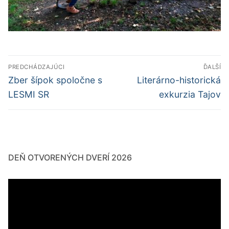
Navigácia
PREDCHÁDZAJÚCI
ĎALŠÍ
v
Predchádzajúci
Ďalší
Zber šípok spoločne s
Literárno-historická
článok:
článok:
článku
LESMI SR
exkurzia Tajov
DEŇ OTVORENÝCH DVERÍ 2026