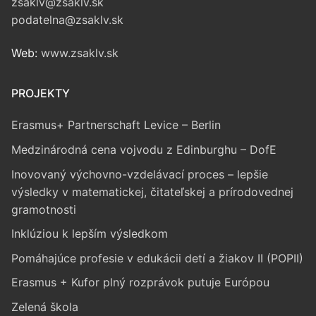
zsaklv@zsaklv.sk
podatelna@zsaklv.sk
Web:
www.zsaklv.sk
PROJEKTY
Erasmus+ Partnerschaft Levice – Berlin
Medzinárodná cena vojvodu z Edinburghu – DofE
Inovovaný výchovno-vzdelávací proces – lepšie
výsledky v matematickej, čitateľskej a prírodovednej
gramotnosti
Inklúziou k lepším výsledkom
Pomáhajúce profesie v edukácii detí a žiakov II (POPII)
Erasmus + Kufor plný rozprávok putuje Európou
Zelená škola