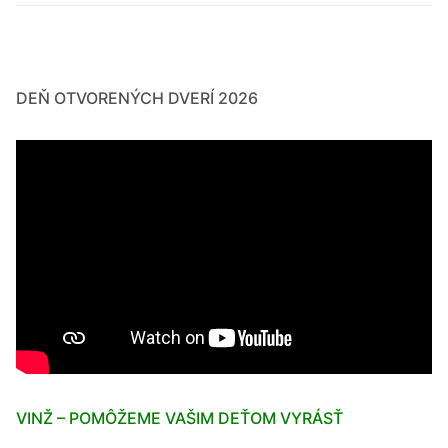
DEŇ OTVORENÝCH DVERÍ 2026
VINŽ – POMÔŽEME VAŠIM DEŤOM VYRÁSŤ