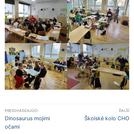
Navigácia
PREDCHÁDZAJÚCI
ĎALŠÍ
v
Predchádzajúci
Ďalší
Dinosaurus mojimi
Školské kolo CHO
článok:
článok:
článku
očami