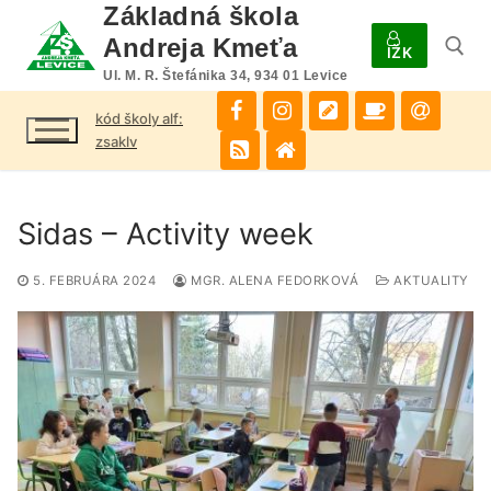
Preskočiť
Základná škola
na
Andreja Kmeťa
IŽK
obsah
Ul. M. R. Štefánika 34, 934 01 Levice
kód školy alf:
Hľadať:
zsaklv
Sidas – Activity week
5. FEBRUÁRA 2024
MGR. ALENA FEDORKOVÁ
AKTUALITY