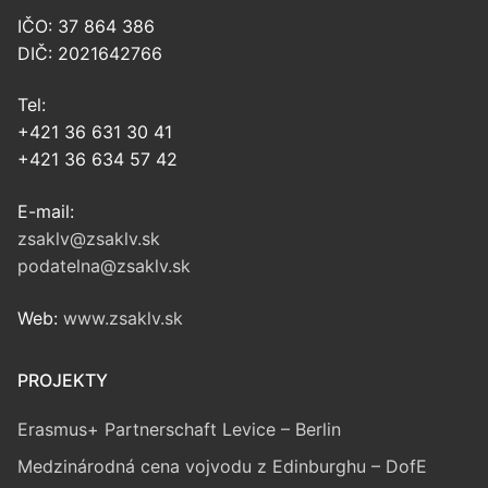
IČO: 37 864 386
DIČ: 2021642766
Tel:
+421 36 631 30 41
+421 36 634 57 42
E-mail:
zsaklv@zsaklv.sk
podatelna@zsaklv.sk
Web:
www.zsaklv.sk
PROJEKTY
Erasmus+ Partnerschaft Levice – Berlin
Medzinárodná cena vojvodu z Edinburghu – DofE