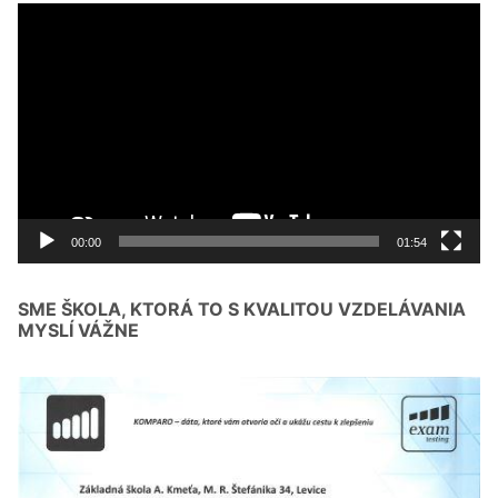
Video
prehrávač
00:00
01:54
SME ŠKOLA, KTORÁ TO S KVALITOU VZDELÁVANIA
MYSLÍ VÁŽNE