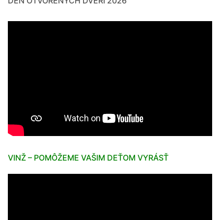
DEŇ OTVORENÝCH DVERÍ 2026
VINŽ – POMÔŽEME VAŠIM DEŤOM VYRÁSŤ
Video
prehrávač