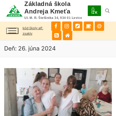
Preskočiť
Základná škola
na
Andreja Kmeťa
IŽK
obsah
Ul. M. R. Štefánika 34, 934 01 Levice
kód školy alf:
Hľadať:
zsaklv
Deň:
26. júna 2024