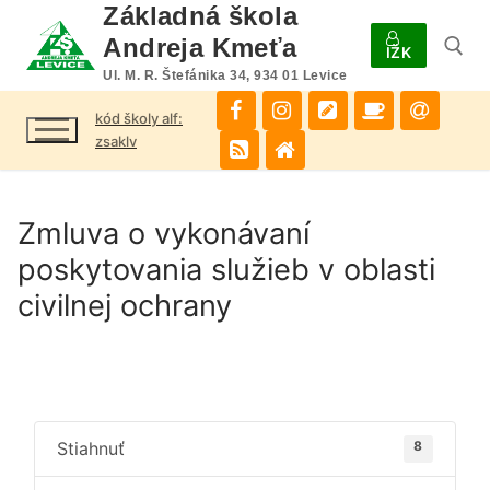
Preskočiť
Základná škola
na
Andreja Kmeťa
IŽK
obsah
Ul. M. R. Štefánika 34, 934 01 Levice
kód školy alf:
Hľadať:
zsaklv
Zmluva o vykonávaní
poskytovania služieb v oblasti
civilnej ochrany
Stiahnuť
8