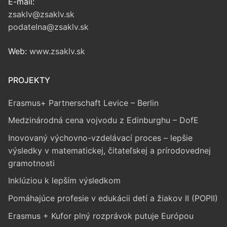
E-mail:
zsaklv@zsaklv.sk
podatelna@zsaklv.sk
Web:
www.zsaklv.sk
PROJEKTY
Erasmus+ Partnerschaft Levice – Berlin
Medzinárodná cena vojvodu z Edinburghu – DofE
Inovovaný výchovno-vzdelávací proces – lepšie
výsledky v matematickej, čitateľskej a prírodovednej
gramotnosti
Inklúziou k lepším výsledkom
Pomáhajúce profesie v edukácii detí a žiakov II (POPII)
Erasmus + Kufor plný rozprávok putuje Európou