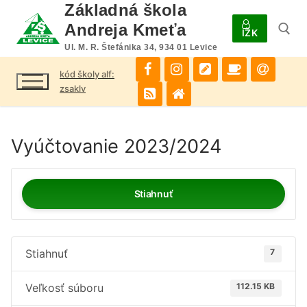
Preskočiť
Základná škola
na
Andreja Kmeťa
IŽK
obsah
Ul. M. R. Štefánika 34, 934 01 Levice
kód školy alf:
Hľadať:
zsaklv
Vyúčtovanie 2023/2024
Stiahnuť
Stiahnuť
7
Veľkosť súboru
112.15 KB