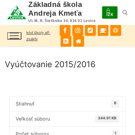
Preskočiť
Základná škola
na
Andreja Kmeťa
IŽK
obsah
Ul. M. R. Štefánika 34, 934 01 Levice
kód školy alf:
Hľadať:
zsaklv
Vyúčtovanie 2015/2016
Stiahnuť
8
Veľkosť súboru
344.91 KB
Počet súborov
1