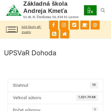
Preskočiť
Základná škola
na
Andreja Kmeťa
IŽK
obsah
Ul. M. R. Štefánika 34, 934 01 Levice
kód školy alf:
Hľadať:
zsaklv
UPSVaR Dohoda
Stiahnuť
10
Veľkosť súboru
1,021.70 KB
Počet súborov
1