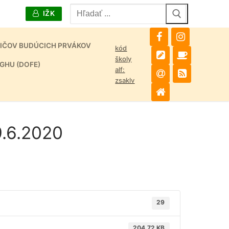
Hľadať:
IŽK
DIČOV BUDÚCICH PRVÁKOV
kód
školy
GHU (DOFE)
alf:
zsaklv
9.6.2020
29
204.72 KB