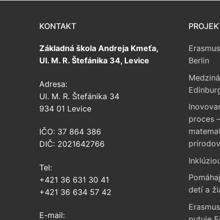
KONTAKT
PROJEK
Základná škola Andreja Kmeťa,
Erasmus
Ul. M. R. Štefánika 34, Levice
Berlin
Medziná
Adresa:
Edinbur
Ul. M. R. Štefánika 34
Inovova
934 01 Levice
proces –
matemati
IČO: 37 864 386
prírodo
DIČ: 2021642766
Inklúzio
Tel:
Pomáhaj
+421 36 631 30 41
detí a ži
+421 36 634 57 42
Erasmus
E-mail:
putuje 