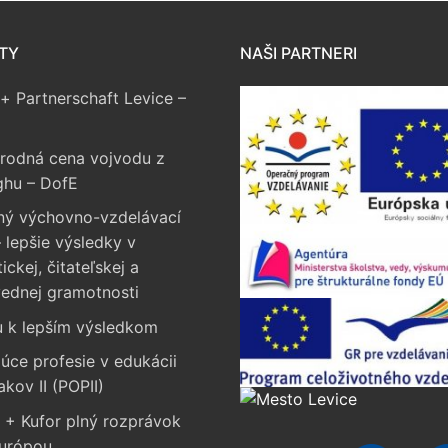
TY
NAŠI PARTNERI
+ Partnerschaft Levice –
rodná cena vojvodu z
ghu – DofE
ný výchovno-vzdelávací
 lepšie výsledky v
ckej, čitateľskej a
vednej gramotnosti
u k lepším výsledkom
úce profesie v edukácii
akov II (POPII)
 + Kufor plný rozprávok
Európou