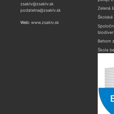
zsaklv@zsaklv.sk
Zelená š
podatelna@zsaklv.sk
Školské 
Web:
www.zsaklv.sk
Spoločn
biodiver
Behom z
Škola be