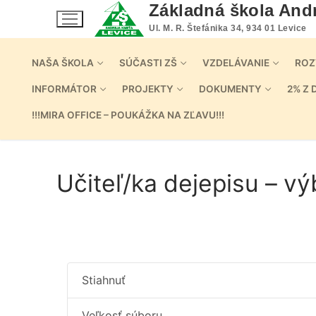
Preskočiť
Základná škola And
na
Ul. M. R. Štefánika 34, 934 01 Levice
obsah
NAŠA ŠKOLA
SÚČASTI ZŠ
VZDELÁVANIE
ROZ
INFORMÁTOR
PROJEKTY
DOKUMENTY
2% Z 
!!!MIRA OFFICE – POUKÁŽKA NA ZĽAVU!!!
Učiteľ/ka dejepisu – v
Stiahnuť
Veľkosť súboru