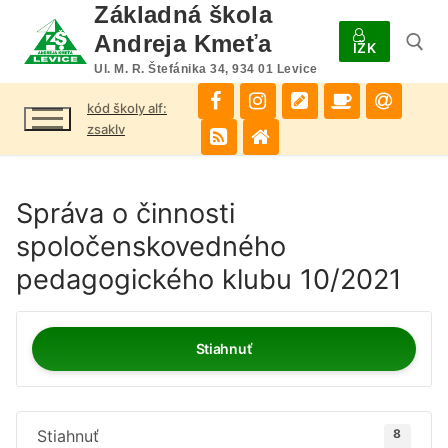
Preskočiť
Základná škola
na
Andreja Kmeťa
IŽK
obsah
Ul. M. R. Štefánika 34, 934 01 Levice
kód školy alf:
Hľadať:
zsaklv
Správa o činnosti
spoločenskovedného
pedagogického klubu 10/2021
Stiahnuť
Stiahnuť
8