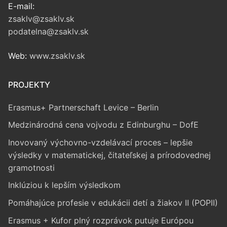
E-mail:
zsaklv@zsaklv.sk
podatelna@zsaklv.sk
Web:
www.zsaklv.sk
PROJEKTY
Erasmus+ Partnerschaft Levice – Berlin
Medzinárodná cena vojvodu z Edinburghu – DofE
Inovovaný výchovno-vzdelávací proces – lepšie
výsledky v matematickej, čitateľskej a prírodovednej
gramotnosti
Inklúziou k lepším výsledkom
Pomáhajúce profesie v edukácii detí a žiakov II (POPII)
Erasmus + Kufor plný rozprávok putuje Európou