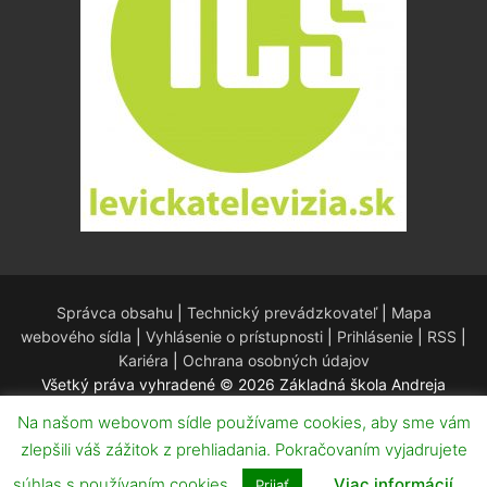
Správca obsahu
|
Technický prevádzkovateľ
|
Mapa
webového sídla
|
Vyhlásenie o prístupnosti
|
Prihlásenie
|
RSS
|
Kariéra
|
Ochrana osobných údajov
Všetký práva vyhradené © 2026 Základná škola Andreja
Kmeťa – Redakčný systém WordPress – Téma
Customify
.
Na našom webovom sídle používame cookies, aby sme vám
zlepšili váš zážitok z prehliadania. Pokračovaním vyjadrujete
súhlas s používaním cookies.
Viac informácií
Prijať