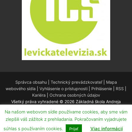
Správca obsahu
|
Technický prevádzkovateľ
|
Mapa
webového sídla
|
Vyhlásenie o prístupnosti
|
Prihlásenie
|
RSS
|
Kariéra
|
Ochrana osobných údajov
Všetký práva vyhradené © 2026 Základná škola Andreja
Kmeťa – Redakčný systém WordPress – Téma
Customify
.
Na našom webovom sídle používame cookies, aby sme vám
zlepšili váš zážitok z prehliadania. Pokračovaním vyjadrujete
súhlas s používaním cookies.
Viac informácií
Prijať