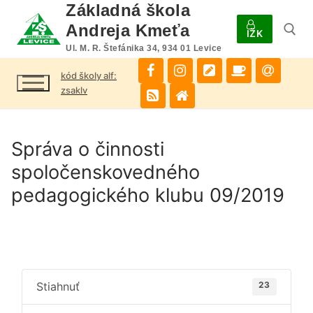
Preskočiť
Základná škola
na
Andreja Kmeťa
IŽK
obsah
Ul. M. R. Štefánika 34, 934 01 Levice
kód školy alf:
Hľadať:
zsaklv
Správa o činnosti
spoločenskovedného
pedagogického klubu 09/2019
Stiahnuť
23