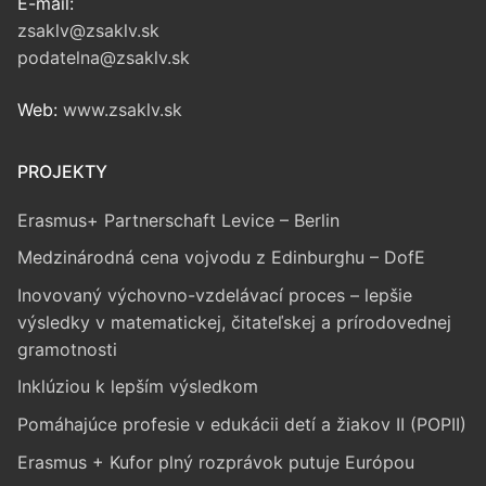
E-mail:
zsaklv@zsaklv.sk
podatelna@zsaklv.sk
Web:
www.zsaklv.sk
PROJEKTY
Erasmus+ Partnerschaft Levice – Berlin
Medzinárodná cena vojvodu z Edinburghu – DofE
Inovovaný výchovno-vzdelávací proces – lepšie
výsledky v matematickej, čitateľskej a prírodovednej
gramotnosti
Inklúziou k lepším výsledkom
Pomáhajúce profesie v edukácii detí a žiakov II (POPII)
Erasmus + Kufor plný rozprávok putuje Európou