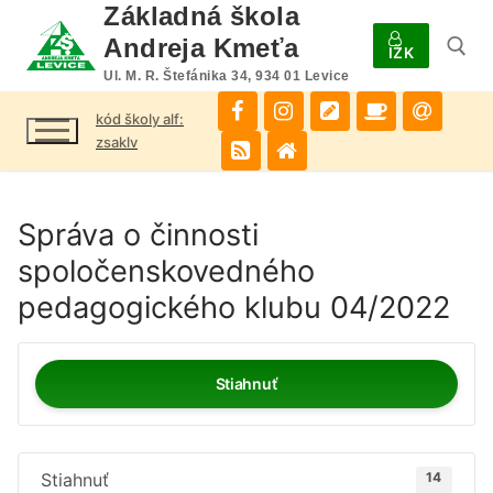
Preskočiť
Základná škola
na
Andreja Kmeťa
IŽK
obsah
Ul. M. R. Štefánika 34, 934 01 Levice
kód školy alf:
Hľadať:
zsaklv
Správa o činnosti
spoločenskovedného
pedagogického klubu 04/2022
Stiahnuť
Stiahnuť
14