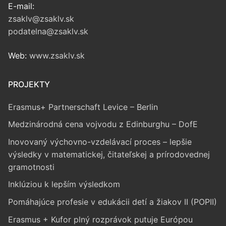
E-mail:
zsaklv@zsaklv.sk
podatelna@zsaklv.sk
Web:
www.zsaklv.sk
PROJEKTY
Erasmus+ Partnerschaft Levice – Berlin
Medzinárodná cena vojvodu z Edinburghu – DofE
Inovovaný výchovno-vzdelávací proces – lepšie
výsledky v matematickej, čitateľskej a prírodovednej
gramotnosti
Inklúziou k lepším výsledkom
Pomáhajúce profesie v edukácii detí a žiakov II (POPII)
Erasmus + Kufor plný rozprávok putuje Európou