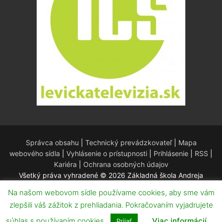
Správca obsahu
|
Technický prevádzkovateľ
|
Mapa
webového sídla
|
Vyhlásenie o prístupnosti
|
Prihlásenie
|
RSS
|
Kariéra
|
Ochrana osobných údajov
Všetký práva vyhradené © 2026 Základná škola Andreja
Kmeťa – Redakčný systém WordPress – Téma
Customify
.
Na našom webovom sídle používame cookies, aby sme vám
zlepšili váš zážitok z prehliadania. Pokračovaním vyjadrujete
súhlas s používaním cookies.
Viac informácií
Prijať