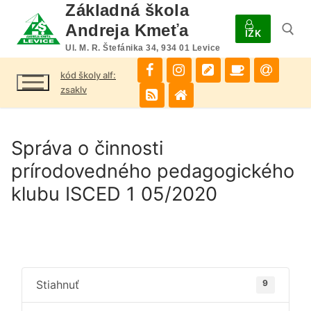
Preskočiť
Základná škola
na
Andreja Kmeťa
IŽK
obsah
Ul. M. R. Štefánika 34, 934 01 Levice
kód školy alf:
Hľadať:
zsaklv
Správa o činnosti
prírodovedného pedagogického
klubu ISCED 1 05/2020
Stiahnuť
9