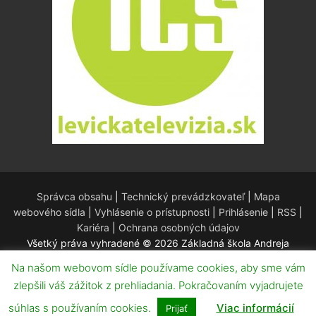
Správca obsahu
|
Technický prevádzkovateľ
|
Mapa
webového sídla
|
Vyhlásenie o prístupnosti
|
Prihlásenie
|
RSS
|
Kariéra
|
Ochrana osobných údajov
Všetký práva vyhradené © 2026 Základná škola Andreja
Kmeťa – Redakčný systém WordPress – Téma
Customify
.
Na našom webovom sídle používame cookies, aby sme vám
zlepšili váš zážitok z prehliadania. Pokračovaním vyjadrujete
súhlas s používaním cookies.
Viac informácií
Prijať