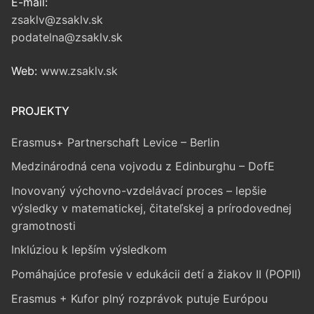
E-mail:
zsaklv@zsaklv.sk
podatelna@zsaklv.sk
Web:
www.zsaklv.sk
PROJEKTY
Erasmus+ Partnerschaft Levice – Berlin
Medzinárodná cena vojvodu z Edinburghu – DofE
Inovovaný výchovno-vzdelávací proces – lepšie
výsledky v matematickej, čitateľskej a prírodovednej
gramotnosti
Inklúziou k lepším výsledkom
Pomáhajúce profesie v edukácii detí a žiakov II (POPII)
Erasmus + Kufor plný rozprávok putuje Európou