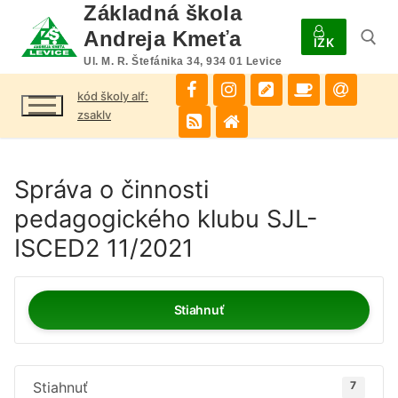
Preskočiť
Základná škola
na
Andreja Kmeťa
IŽK
obsah
Ul. M. R. Štefánika 34, 934 01 Levice
kód školy alf:
Hľadať:
zsaklv
Správa o činnosti
pedagogického klubu SJL-
ISCED2 11/2021
Stiahnuť
Stiahnuť
7