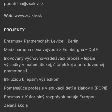
podatelna@zsaklv.sk
Web:
www.zsaklv.sk
PROJEKTY
Erasmus+ Partnerschaft Levice – Berlin
Medzinárodná cena vojvodu z Edinburghu – DofE
Inovovaný výchovno-vzdelávací proces – lepšie
výsledky v matematickej, čitateľskej a prírodovednej
gramotnosti
Inklúziou k lepším výsledkom
Pomáhajúce profesie v edukácii detí a žiakov II (POPII)
Erasmus + Kufor plný rozprávok putuje Európou
Zelená škola