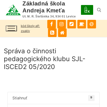
Preskočiť
Základná škola
na
Andreja Kmeťa
IŽK
obsah
Ul. M. R. Štefánika 34, 934 01 Levice
kód školy alf:
Hľadať:
zsaklv
Správa o činnosti
pedagogického klubu SJL-
ISCED2 05/2020
Stiahnuť
9