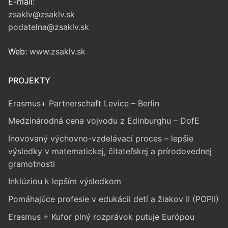
E-mail:
zsaklv@zsaklv.sk
podatelna@zsaklv.sk
Web:
www.zsaklv.sk
PROJEKTY
Erasmus+ Partnerschaft Levice – Berlin
Medzinárodná cena vojvodu z Edinburghu – DofE
Inovovaný výchovno-vzdelávací proces – lepšie
výsledky v matematickej, čitateľskej a prírodovednej
gramotnosti
Inklúziou k lepším výsledkom
Pomáhajúce profesie v edukácii detí a žiakov II (POPII)
Erasmus + Kufor plný rozprávok putuje Európou