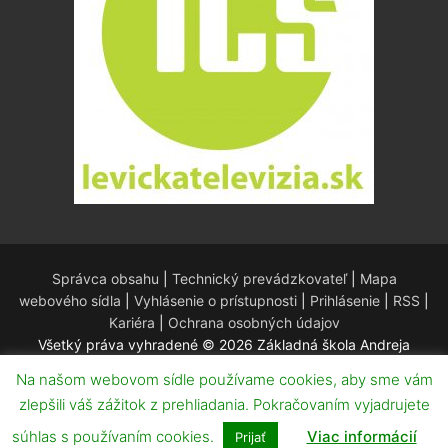
Správca obsahu
|
Technický prevádzkovateľ
|
Mapa
webového sídla
|
Vyhlásenie o prístupnosti
|
Prihlásenie
|
RSS
|
Kariéra
|
Ochrana osobných údajov
Všetký práva vyhradené © 2026 Základná škola Andreja
Kmeťa – Redakčný systém WordPress – Téma
Customify
.
Na našom webovom sídle používame cookies, aby sme vám
zlepšili váš zážitok z prehliadania. Pokračovaním vyjadrujete
súhlas s používaním cookies.
Viac informácií
Prijať