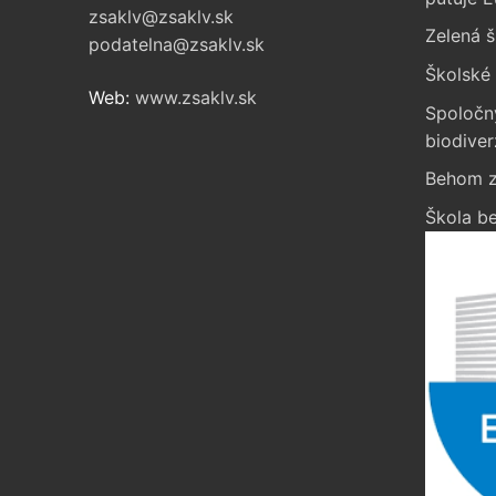
zsaklv@zsaklv.sk
Zelená š
podatelna@zsaklv.sk
Školské 
Web:
www.zsaklv.sk
Spoločn
biodiver
Behom z
Škola be