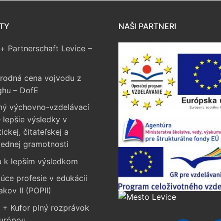
TY
NAŠI PARTNERI
+ Partnerschaft Levice –
rodná cena vojvodu z
ghu – DofE
ný výchovno-vzdelávací
 lepšie výsledky v
ckej, čitateľskej a
vednej gramotnosti
u k lepším výsledkom
úce profesie v edukácii
akov II (POPII)
 + Kufor plný rozprávok
Európou