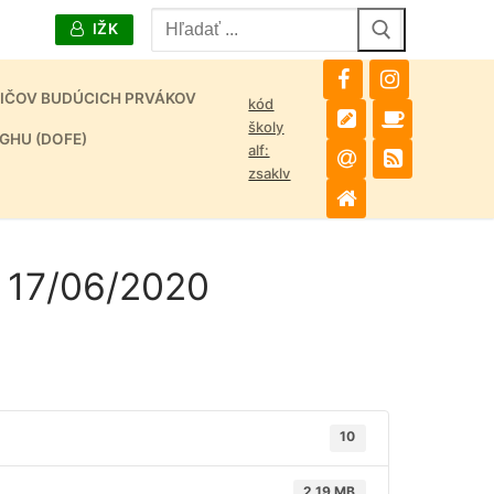
Hľadať:
IŽK
DIČOV BUDÚCICH PRVÁKOV
kód
školy
GHU (DOFE)
alf:
zsaklv
1 17/06/2020
10
2.19 MB