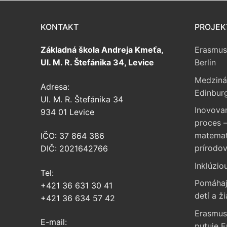
KONTAKT
PROJEK
Základná škola Andreja Kmeťa,
Erasmus
Ul. M. R. Štefánika 34, Levice
Berlin
Medziná
Adresa:
Edinbur
Ul. M. R. Štefánika 34
Inovova
934 01 Levice
proces –
matemati
IČO: 37 864 386
prírodo
DIČ: 2021642766
Inklúzio
Tel:
Pomáhaj
+421 36 631 30 41
detí a ži
+421 36 634 57 42
Erasmus
E-mail:
putuje 