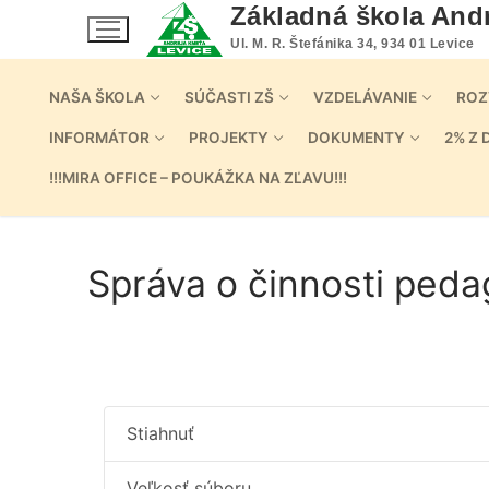
Preskočiť
Základná škola And
na
Ul. M. R. Štefánika 34, 934 01 Levice
obsah
NAŠA ŠKOLA
SÚČASTI ZŠ
VZDELÁVANIE
ROZ
INFORMÁTOR
PROJEKTY
DOKUMENTY
2% Z 
!!!MIRA OFFICE – POUKÁŽKA NA ZĽAVU!!!
Správa o činnosti ped
Stiahnuť
Veľkosť súboru