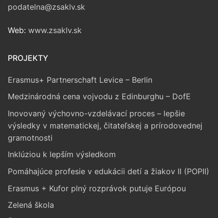
podatelna@zsaklv.sk
Web:
www.zsaklv.sk
PROJEKTY
Erasmus+ Partnerschaft Levice – Berlin
Medzinárodná cena vojvodu z Edinburghu – DofE
Inovovaný výchovno-vzdelávací proces – lepšie
výsledky v matematickej, čitateľskej a prírodovednej
gramotnosti
Inklúziou k lepším výsledkom
Pomáhajúce profesie v edukácii detí a žiakov II (POPII)
Erasmus + Kufor plný rozprávok putuje Európou
Zelená škola