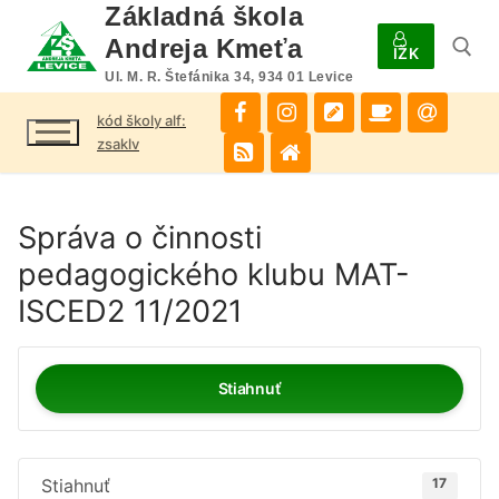
Preskočiť
Základná škola
na
Andreja Kmeťa
IŽK
obsah
Ul. M. R. Štefánika 34, 934 01 Levice
kód školy alf:
Hľadať:
zsaklv
Správa o činnosti
pedagogického klubu MAT-
ISCED2 11/2021
Stiahnuť
Stiahnuť
17