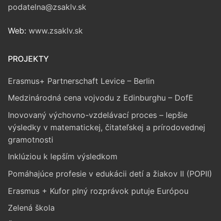
podatelna@zsaklv.sk
Web:
www.zsaklv.sk
PROJEKTY
Erasmus+ Partnerschaft Levice – Berlin
Medzinárodná cena vojvodu z Edinburghu – DofE
Inovovaný výchovno-vzdelávací proces – lepšie
výsledky v matematickej, čitateľskej a prírodovednej
gramotnosti
Inklúziou k lepším výsledkom
Pomáhajúce profesie v edukácii detí a žiakov II (POPII)
Erasmus + Kufor plný rozprávok putuje Európou
Zelená škola