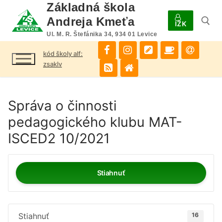
Preskočiť
Základná škola
na
Andreja Kmeťa
IŽK
obsah
Ul. M. R. Štefánika 34, 934 01 Levice
kód školy alf:
Hľadať:
zsaklv
Správa o činnosti
pedagogického klubu MAT-
ISCED2 10/2021
Stiahnuť
Stiahnuť
16