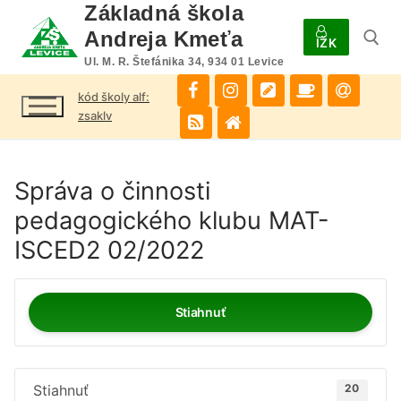
Preskočiť
Základná škola
na
Andreja Kmeťa
IŽK
obsah
Ul. M. R. Štefánika 34, 934 01 Levice
kód školy alf:
Hľadať:
zsaklv
Správa o činnosti
pedagogického klubu MAT-
ISCED2 02/2022
Stiahnuť
Stiahnuť
20