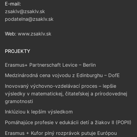
E-mail:
zsaklv@zsaklv.sk
podatelna@zsaklv.sk
Web:
www.zsaklv.sk
PROJEKTY
Erasmus+ Partnerschaft Levice – Berlin
Medzinárodná cena vojvodu z Edinburghu – DofE
Inovovaný výchovno-vzdelávací proces – lepšie
výsledky v matematickej, čitateľskej a prírodovednej
gramotnosti
Inklúziou k lepším výsledkom
Pomáhajúce profesie v edukácii detí a žiakov II (POPII)
Erasmus + Kufor plný rozprávok putuje Európou