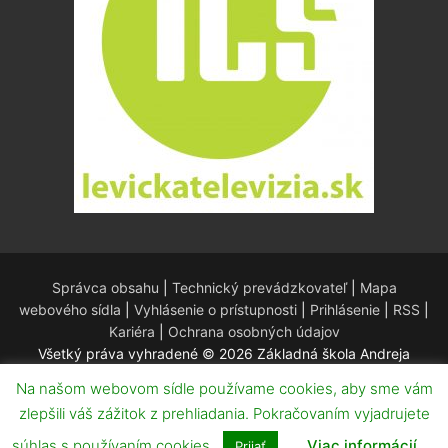
Správca obsahu
|
Technický prevádzkovateľ
|
Mapa
webového sídla
|
Vyhlásenie o prístupnosti
|
Prihlásenie
|
RSS
|
Kariéra
|
Ochrana osobných údajov
Všetký práva vyhradené © 2026 Základná škola Andreja
Kmeťa – Redakčný systém WordPress – Téma
Customify
.
Na našom webovom sídle používame cookies, aby sme vám
zlepšili váš zážitok z prehliadania. Pokračovaním vyjadrujete
súhlas s používaním cookies.
Viac informácií
Prijať