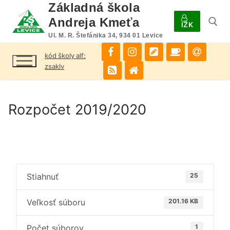
Preskočiť
Základná škola
na
Andreja Kmeťa
IŽK
obsah
Ul. M. R. Štefánika 34, 934 01 Levice
kód školy alf:
Hľadať:
zsaklv
Rozpočet 2019/2020
Stiahnuť
25
Veľkosť súboru
201.16 KB
Počet súborov
1