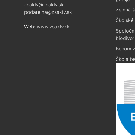
zsaklv@zsaklv.sk
Zelená š
podatelna@zsaklv.sk
Školské 
Web:
www.zsaklv.sk
Spoločn
biodiver
Behom z
Škola be