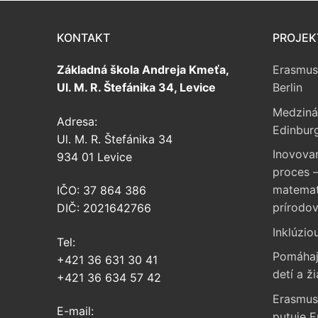
KONTAKT
PROJEK
Základná škola Andreja Kmeťa,
Erasmus
Ul. M. R. Štefánika 34, Levice
Berlin
Medziná
Adresa:
Edinbur
Ul. M. R. Štefánika 34
Inovova
934 01 Levice
proces –
matemati
IČO: 37 864 386
prírodo
DIČ: 2021642766
Inklúzio
Tel:
Pomáhaj
+421 36 631 30 41
detí a ži
+421 36 634 57 42
Erasmus
E-mail:
putuje 