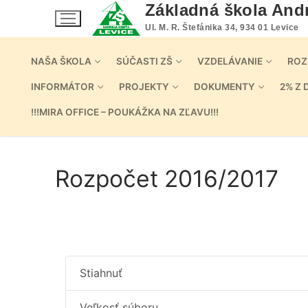
Preskočiť
Základná škola And
na
Ul. M. R. Štefánika 34, 934 01 Levice
obsah
NAŠA ŠKOLA
SÚČASTI ZŠ
VZDELÁVANIE
ROZ
INFORMÁTOR
PROJEKTY
DOKUMENTY
2% Z 
!!!MIRA OFFICE – POUKÁŽKA NA ZĽAVU!!!
Rozpočet 2016/2017
Stiahnuť
Veľkosť súboru