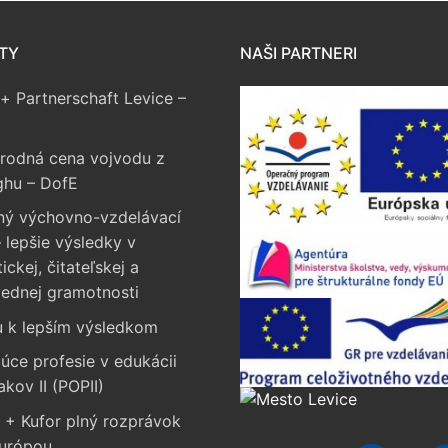
TY
NAŠI PARTNERI
+ Partnerschaft Levice –
rodná cena vojvodu z
ghu – DofE
ný výchovno-vzdelávací
 lepšie výsledky v
ckej, čitateľskej a
vednej gramotnosti
u k lepším výsledkom
úce profesie v edukácii
akov II (POPII)
 + Kufor plný rozprávok
Európou