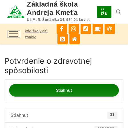
Preskočiť
Základná škola
na
Andreja Kmeťa
IŽK
obsah
Ul. M. R. Štefánika 34, 934 01 Levice
kód školy alf:
Hľadať:
zsaklv
Potvrdenie o zdravotnej
spôsobilosti
Stiahnuť
Stiahnuť
33