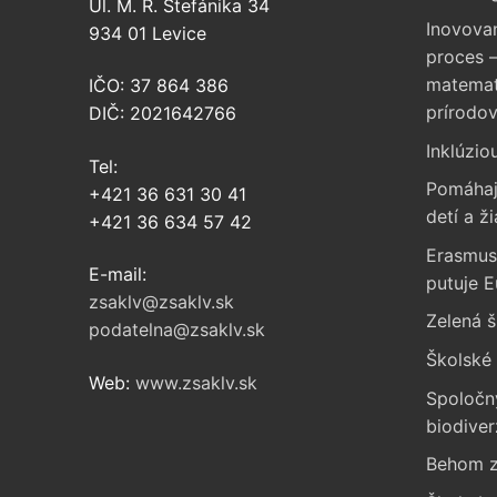
Ul. M. R. Štefánika 34
Inovova
934 01 Levice
proces –
matemati
IČO: 37 864 386
prírodo
DIČ: 2021642766
Inklúzio
Tel:
Pomáhaj
+421 36 631 30 41
detí a ži
+421 36 634 57 42
Erasmus
E-mail:
putuje 
zsaklv@zsaklv.sk
Zelená š
podatelna@zsaklv.sk
Školské 
Web:
www.zsaklv.sk
Spoločn
biodiver
Behom z