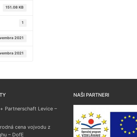
151.08 KB
1
ovembra 2021
ovembra 2021
TY
NAŠI PARTNERI
+ Partnerschaft Levice –
rodná cena vojvodu z
ghu – DofE