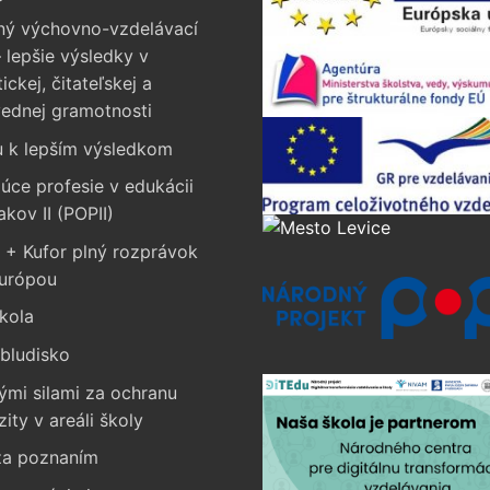
ný výchovno-vzdelávací
 lepšie výsledky v
ckej, čitateľskej a
vednej gramotnosti
u k lepším výsledkom
úce profesie v edukácii
akov II (POPII)
 + Kufor plný rozprávok
Európou
kola
bludisko
ými silami za ochranu
zity v areáli školy
a poznaním