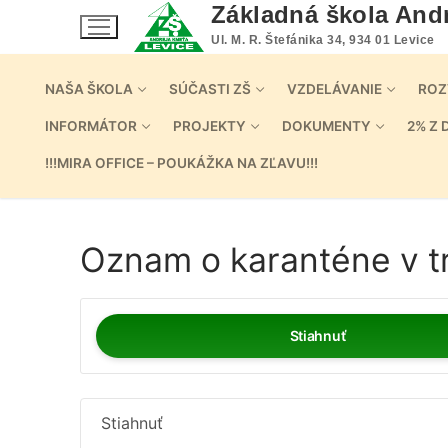
Preskočiť
Základná škola And
na
Ul. M. R. Štefánika 34, 934 01 Levice
obsah
NAŠA ŠKOLA
SÚČASTI ZŠ
VZDELÁVANIE
ROZ
INFORMÁTOR
PROJEKTY
DOKUMENTY
2% Z 
!!!MIRA OFFICE – POUKÁŽKA NA ZĽAVU!!!
Oznam o karanténe v tr
Stiahnuť
Stiahnuť