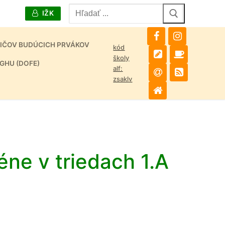
Hľadať:
IŽK
DIČOV BUDÚCICH PRVÁKOV
kód
školy
GHU (DOFE)
alf:
zsaklv
ne v triedach 1.A