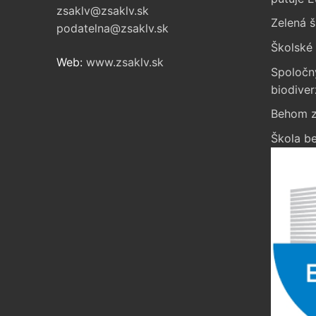
zsaklv@zsaklv.sk
Zelená š
podatelna@zsaklv.sk
Školské 
Web:
www.zsaklv.sk
Spoločn
biodiver
Behom z
Škola be