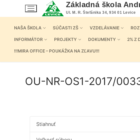
Preskočiť
Základná škola And
na
Ul. M. R. Štefánika 34, 934 01 Levice
obsah
NAŠA ŠKOLA
SÚČASTI ZŠ
VZDELÁVANIE
ROZ
INFORMÁTOR
PROJEKTY
DOKUMENTY
2% Z 
!!!MIRA OFFICE – POUKÁŽKA NA ZĽAVU!!!
OU-NR-OS1-2017/003
Stiahnuť
Veľkosť súboru