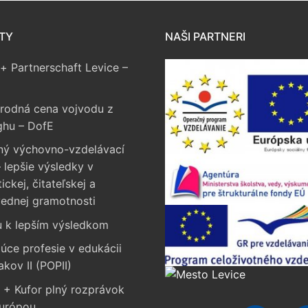
TY
NAŠI PARTNERI
+ Partnerschaft Levice –
rodná cena vojvodu z
ghu – DofE
ný výchovno-vzdelávací
 lepšie výsledky v
ckej, čitateľskej a
vednej gramotnosti
u k lepším výsledkom
úce profesie v edukácii
akov II (POPII)
 + Kufor plný rozprávok
Európou