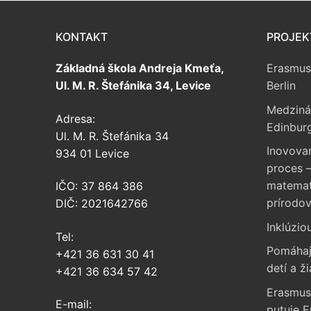
KONTAKT
PROJEK
Základná škola Andreja Kmeťa,
Erasmus
Ul. M. R. Štefánika 34, Levice
Berlin
Medziná
Adresa:
Edinbur
Ul. M. R. Štefánika 34
Inovova
934 01 Levice
proces –
matemati
IČO: 37 864 386
prírodo
DIČ: 2021642766
Inklúzio
Tel:
Pomáhaj
+421 36 631 30 41
detí a ži
+421 36 634 57 42
Erasmus
E-mail:
putuje 