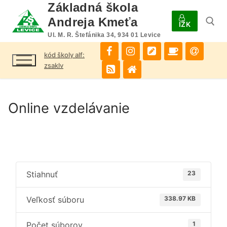
Preskočiť
Základná škola
na
Andreja Kmeťa
IŽK
obsah
Ul. M. R. Štefánika 34, 934 01 Levice
kód školy alf:
Hľadať:
zsaklv
Online vzdelávanie
Stiahnuť
23
Veľkosť súboru
338.97 KB
Počet súborov
1