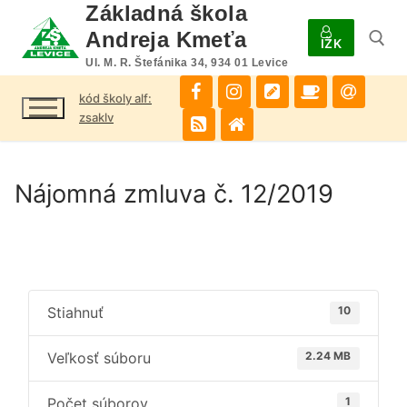
Preskočiť
Základná škola
na
Andreja Kmeťa
IŽK
obsah
Ul. M. R. Štefánika 34, 934 01 Levice
kód školy alf:
Hľadať:
zsaklv
Nájomná zmluva č. 12/2019
Stiahnuť
10
Veľkosť súboru
2.24 MB
Počet súborov
1