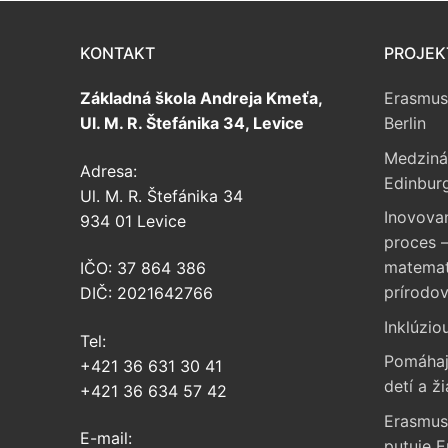
KONTAKT
PROJEK
Základná škola Andreja Kmeťa,
Erasmus
Ul. M. R. Štefánika 34, Levice
Berlin
Medziná
Adresa:
Edinbur
Ul. M. R. Štefánika 34
Inovova
934 01 Levice
proces –
matemati
IČO: 37 864 386
prírodo
DIČ: 2021642766
Inklúzio
Tel:
Pomáhaj
+421 36 631 30 41
detí a ži
+421 36 634 57 42
Erasmus
E-mail:
putuje 