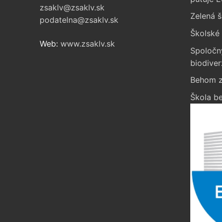
zsaklv@zsaklv.sk
Zelená š
podatelna@zsaklv.sk
Školské 
Web:
www.zsaklv.sk
Spoločn
biodiver
Behom z
Škola be