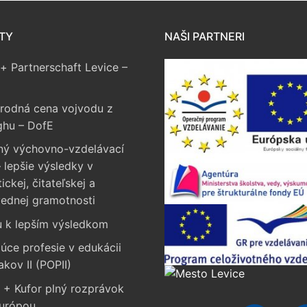
TY
NAŠI PARTNERI
+ Partnerschaft Levice –
rodná cena vojvodu z
ghu – DofE
ný výchovno-vzdelávací
 lepšie výsledky v
ckej, čitateľskej a
vednej gramotnosti
u k lepším výsledkom
úce profesie v edukácii
akov II (POPII)
 + Kufor plný rozprávok
Európou