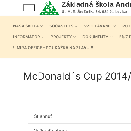
Preskočiť
Základná škola And
na
Ul. M. R. Štefánika 34, 934 01 Levice
obsah
NAŠA ŠKOLA
SÚČASTI ZŠ
VZDELÁVANIE
ROZ
INFORMÁTOR
PROJEKTY
DOKUMENTY
2% Z 
!!!MIRA OFFICE – POUKÁŽKA NA ZĽAVU!!!
McDonald´s Cup 2014
Stiahnuť
Veľkosť súboru