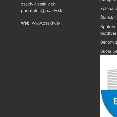
zsaklv@zsaklv.sk
Zelená š
podatelna@zsaklv.sk
Školské 
Web:
www.zsaklv.sk
Spoločn
biodiver
Behom z
Škola be