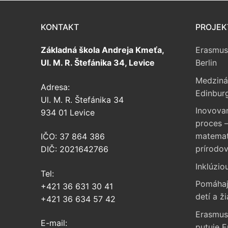
KONTAKT
PROJEK
Základná škola Andreja Kmeťa,
Erasmus
Ul. M. R. Štefánika 34, Levice
Berlin
Medziná
Adresa:
Edinbur
Ul. M. R. Štefánika 34
Inovova
934 01 Levice
proces –
matemati
IČO: 37 864 386
prírodo
DIČ: 2021642766
Inklúzio
Tel:
Pomáhaj
+421 36 631 30 41
detí a ži
+421 36 634 57 42
Erasmus
E-mail:
putuje 