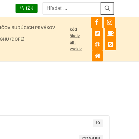
Hľadať:
IŽK
DIČOV BUDÚCICH PRVÁKOV
kód
školy
GHU (DOFE)
alf:
zsaklv
10
747.98 KB