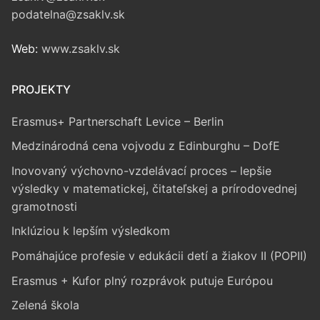
podatelna@zsaklv.sk
Web:
www.zsaklv.sk
PROJEKTY
Erasmus+ Partnerschaft Levice – Berlin
Medzinárodná cena vojvodu z Edinburghu – DofE
Inovovaný výchovno-vzdelávací proces – lepšie
výsledky v matematickej, čitateľskej a prírodovednej
gramotnosti
Inklúziou k lepším výsledkom
Pomáhajúce profesie v edukácii detí a žiakov II (POPII)
Erasmus + Kufor plný rozprávok putuje Európou
Zelená škola