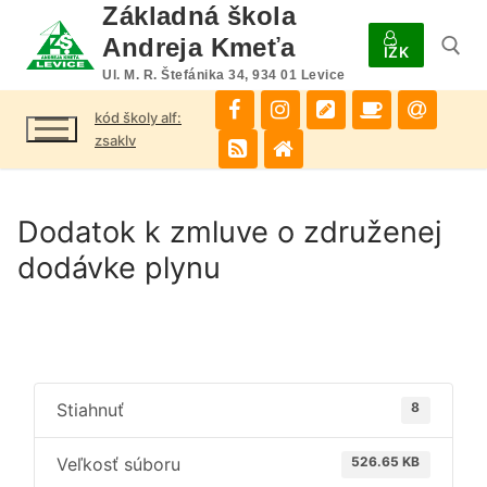
Preskočiť
Základná škola
na
Andreja Kmeťa
IŽK
obsah
Ul. M. R. Štefánika 34, 934 01 Levice
kód školy alf:
Hľadať:
zsaklv
Dodatok k zmluve o združenej
dodávke plynu
Stiahnuť
8
Veľkosť súboru
526.65 KB