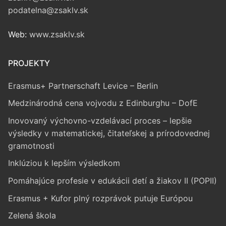
podatelna@zsaklv.sk
Web:
www.zsaklv.sk
PROJEKTY
Erasmus+ Partnerschaft Levice – Berlin
Medzinárodná cena vojvodu z Edinburghu – DofE
Inovovaný výchovno-vzdelávací proces – lepšie
výsledky v matematickej, čitateľskej a prírodovednej
gramotnosti
Inklúziou k lepším výsledkom
Pomáhajúce profesie v edukácii detí a žiakov II (POPII)
Erasmus + Kufor plný rozprávok putuje Európou
Zelená škola