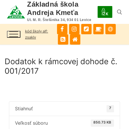
Preskočiť
Základná škola
na
Andreja Kmeťa
IŽK
obsah
Ul. M. R. Štefánika 34, 934 01 Levice
kód školy alf:
Hľadať:
zsaklv
Dodatok k rámcovej dohode č.
001/2017
Stiahnuť
7
Veľkosť súboru
850.73 KB