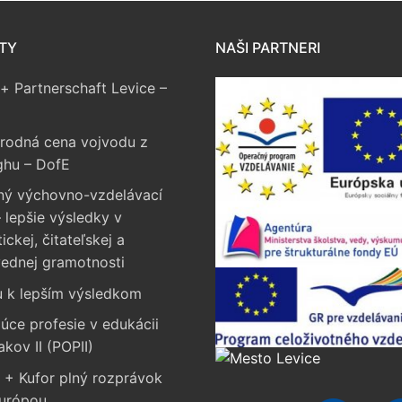
TY
NAŠI PARTNERI
+ Partnerschaft Levice –
rodná cena vojvodu z
ghu – DofE
ný výchovno-vzdelávací
 lepšie výsledky v
ckej, čitateľskej a
vednej gramotnosti
u k lepším výsledkom
úce profesie v edukácii
akov II (POPII)
 + Kufor plný rozprávok
Európou