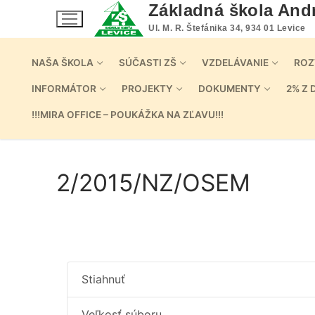
Preskočiť
Základná škola And
na
Ul. M. R. Štefánika 34, 934 01 Levice
obsah
NAŠA ŠKOLA
SÚČASTI ZŠ
VZDELÁVANIE
ROZ
INFORMÁTOR
PROJEKTY
DOKUMENTY
2% Z 
!!!MIRA OFFICE – POUKÁŽKA NA ZĽAVU!!!
2/2015/NZ/OSEM
Stiahnuť
Veľkosť súboru