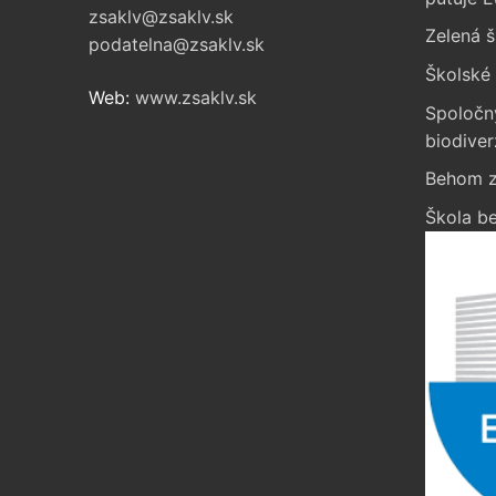
zsaklv@zsaklv.sk
Zelená š
podatelna@zsaklv.sk
Školské 
Web:
www.zsaklv.sk
Spoločn
biodiver
Behom z
Škola be