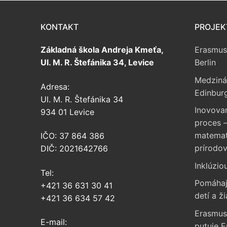
KONTAKT
PROJEK
Základná škola Andreja Kmeťa,
Erasmus
Ul. M. R. Štefánika 34, Levice
Berlin
Medziná
Adresa:
Edinbur
Ul. M. R. Štefánika 34
Inovova
934 01 Levice
proces –
matemati
IČO: 37 864 386
prírodo
DIČ: 2021642766
Inklúzio
Tel:
Pomáhaj
+421 36 631 30 41
detí a ži
+421 36 634 57 42
Erasmus
E-mail:
putuje 