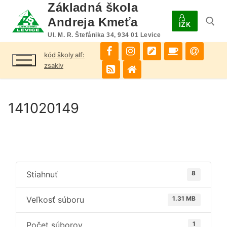
Preskočiť
Základná škola
na
Andreja Kmeťa
IŽK
obsah
Ul. M. R. Štefánika 34, 934 01 Levice
kód školy alf:
Hľadať:
zsaklv
141020149
Stiahnuť
8
Veľkosť súboru
1.31 MB
Počet súborov
1