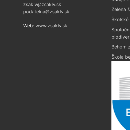
zsaklv@zsaklv.sk
Zelená š
podatelna@zsaklv.sk
Školské 
Web:
www.zsaklv.sk
Spoločn
biodiver
Behom z
Škola be