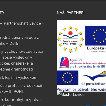
TY
NAŠI PARTNERI
+ Partnerschaft Levice –
rodná cena vojvodu z
ghu – DofE
ný výchovno-vzdelávací
 lepšie výsledky v
ckej, čitateľskej a
vednej gramotnosti
u k lepším výsledkom
úce profesie v edukácii
akov II (POPII)
 + Kufor plný rozprávok
Európou