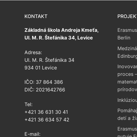
KONTAKT
PROJEK
Základná škola Andreja Kmeťa,
Erasmus
Ul. M. R. Štefánika 34, Levice
Berlin
Medziná
Adresa:
Edinbur
Ul. M. R. Štefánika 34
Inovova
934 01 Levice
proces –
matemati
IČO: 37 864 386
prírodo
DIČ: 2021642766
Inklúzio
Tel:
Pomáhaj
+421 36 631 30 41
detí a ži
+421 36 634 57 42
Erasmus
E-mail:
putuje 