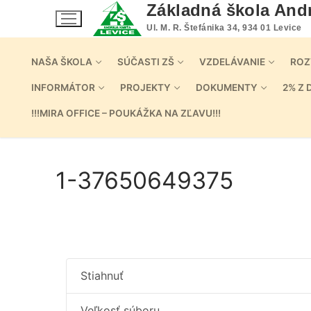
Preskočiť
Základná škola And
na
Ul. M. R. Štefánika 34, 934 01 Levice
obsah
NAŠA ŠKOLA
SÚČASTI ZŠ
VZDELÁVANIE
ROZ
INFORMÁTOR
PROJEKTY
DOKUMENTY
2% Z 
!!!MIRA OFFICE – POUKÁŽKA NA ZĽAVU!!!
1-37650649375
Stiahnuť
Veľkosť súboru