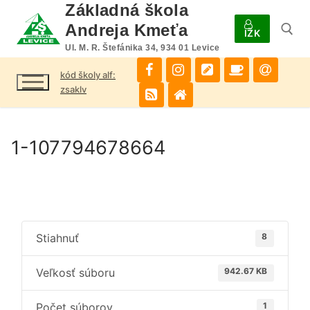
Preskočiť
Základná škola
na
Andreja Kmeťa
IŽK
obsah
Ul. M. R. Štefánika 34, 934 01 Levice
kód školy alf:
Hľadať:
zsaklv
1-107794678664
Stiahnuť
8
Veľkosť súboru
942.67 KB
Počet súborov
1