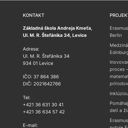
KONTAKT
PROJEK
Základná škola Andreja Kmeťa,
Erasmus
Ul. M. R. Štefánika 34, Levice
Berlin
Medziná
Adresa:
Edinbur
Ul. M. R. Štefánika 34
Inovova
934 01 Levice
proces –
matemati
IČO: 37 864 386
prírodo
DIČ: 2021642766
Inklúzio
Tel:
Pomáhaj
+421 36 631 30 41
detí a ži
+421 36 634 57 42
Erasmus
E-mail:
putuje 