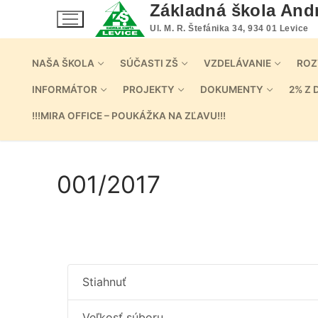
Preskočiť
Základná škola And
na
Ul. M. R. Štefánika 34, 934 01 Levice
obsah
NAŠA ŠKOLA
SÚČASTI ZŠ
VZDELÁVANIE
ROZ
INFORMÁTOR
PROJEKTY
DOKUMENTY
2% Z 
!!!MIRA OFFICE – POUKÁŽKA NA ZĽAVU!!!
001/2017
Stiahnuť
Veľkosť súboru