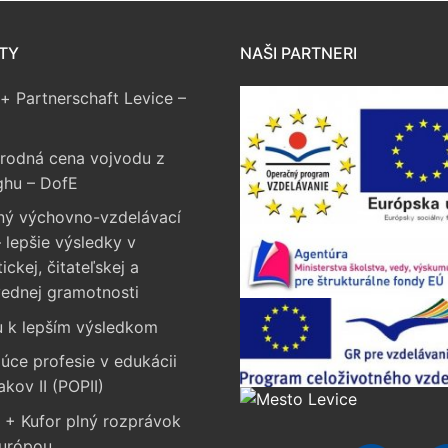
TY
NAŠI PARTNERI
+ Partnerschaft Levice –
rodná cena vojvodu z
ghu – DofE
ný výchovno-vzdelávací
 lepšie výsledky v
ckej, čitateľskej a
vednej gramotnosti
u k lepším výsledkom
úce profesie v edukácii
akov II (POPII)
 + Kufor plný rozprávok
Európou