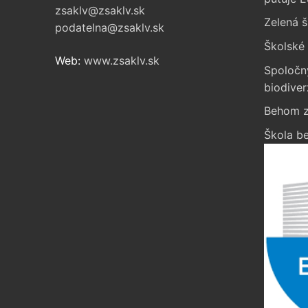
zsaklv@zsaklv.sk
Zelená š
podatelna@zsaklv.sk
Školské 
Web:
www.zsaklv.sk
Spoločn
biodiver
Behom z
Škola be