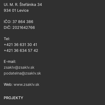
Ul. M. R. Štefánika 34
934 01 Levice
IČO: 37 864 386
DIČ: 2021642766
Tel:
+421 36 631 30 41
+421 36 634 57 42
E-mail:
zsaklv@zsaklv.sk
podatelna@zsaklv.sk
Web:
www.zsaklv.sk
PROJEKTY