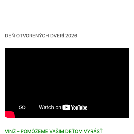
DEŇ OTVORENÝCH DVERÍ 2026
VINŽ – POMÔŽEME VAŠIM DEŤOM VYRÁSŤ