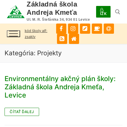
Preskočiť
Základná škola
na
Andreja Kmeťa
IŽK
obsah
Ul. M. R. Štefánika 34, 934 01 Levice
kód školy alf:
Hľadať:
zsaklv
Kategória:
Projekty
Environmentálny akčný plán školy:
Základná škola Andreja Kmeťa,
Levice
ČÍTAŤ ĎALEJ