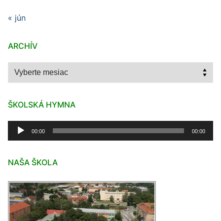
« jún
ARCHÍV
Archív
ŠKOLSKÁ HYMNA
Audio
00:00
00:00
prehrávač
NAŠA ŠKOLA