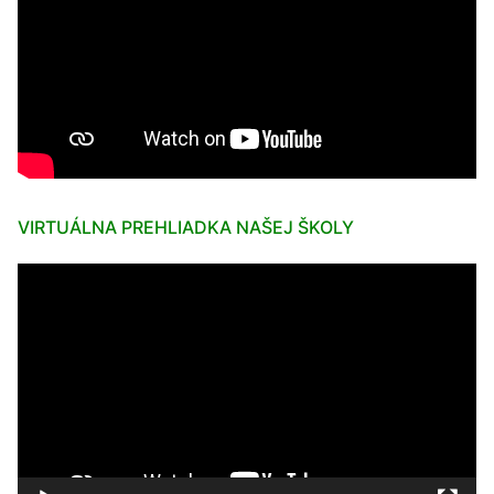
VIRTUÁLNA PREHLIADKA NAŠEJ ŠKOLY
Video
prehrávač