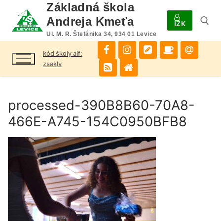
Preskočiť
Základná škola
na
Andreja Kmeťa
IŽK
obsah
Ul. M. R. Štefánika 34, 934 01 Levice
kód školy alf:
Hľadať:
zsaklv
processed-390B8B60-70A8-
466E-A745-154C0950BFB8