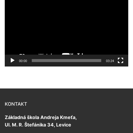
Video
prehrávač
00:00
03:24
KONTAKT
Základná škola Andreja Kmeťa,
Ul. M. R. Štefánika 34, Levice