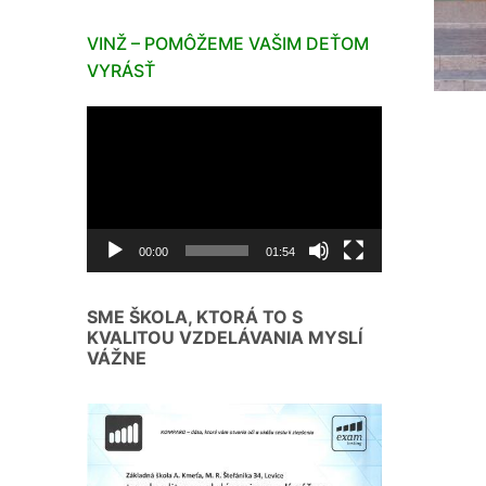
VINŽ – POMÔŽEME VAŠIM DEŤOM
VYRÁSŤ
Video
prehrávač
00:00
01:54
SME ŠKOLA, KTORÁ TO S
KVALITOU VZDELÁVANIA MYSLÍ
VÁŽNE