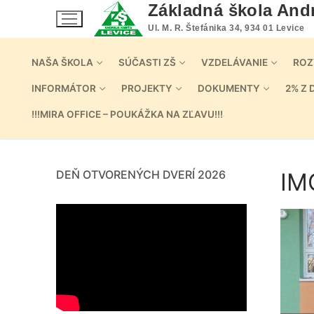
Preskočiť
Základná škola And
na
Ul. M. R. Štefánika 34, 934 01 Levice
obsah
NAŠA ŠKOLA
SÚČASTI ZŠ
VZDELÁVANIE
ROZ
INFORMÁTOR
PROJEKTY
DOKUMENTY
2% Z 
!!!MIRA OFFICE – POUKÁŽKA NA ZĽAVU!!!
DEŇ OTVORENÝCH DVERÍ 2026
IM