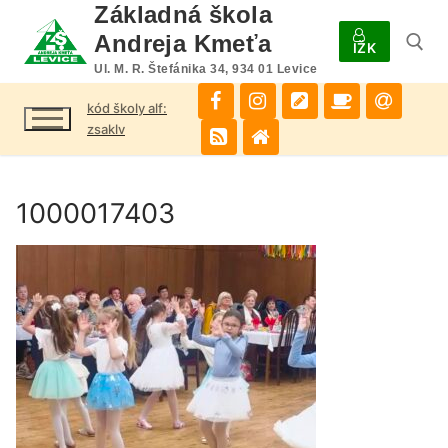
Preskočiť
Základná škola
na
Andreja Kmeťa
IŽK
obsah
Ul. M. R. Štefánika 34, 934 01 Levice
kód školy alf:
Hľadať:
zsaklv
1000017403