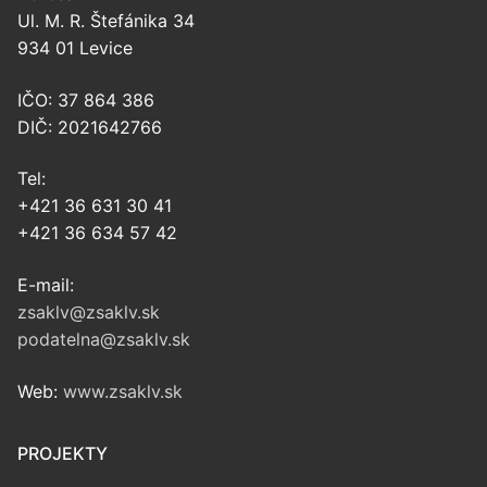
Ul. M. R. Štefánika 34
934 01 Levice
IČO: 37 864 386
DIČ: 2021642766
Tel:
+421 36 631 30 41
+421 36 634 57 42
E-mail:
zsaklv@zsaklv.sk
podatelna@zsaklv.sk
Web:
www.zsaklv.sk
PROJEKTY