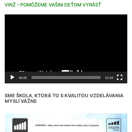
VINŽ – POMÔŽEME VAŠIM DEŤOM VYRÁSŤ
Video
prehrávač
00:00
01:54
SME ŠKOLA, KTORÁ TO S KVALITOU VZDELÁVANIA
MYSLÍ VÁŽNE