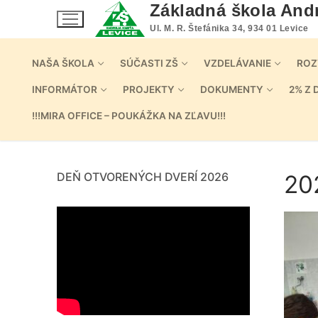
Preskočiť
Základná škola And
na
Ul. M. R. Štefánika 34, 934 01 Levice
obsah
NAŠA ŠKOLA
SÚČASTI ZŠ
VZDELÁVANIE
ROZ
INFORMÁTOR
PROJEKTY
DOKUMENTY
2% Z 
!!!MIRA OFFICE – POUKÁŽKA NA ZĽAVU!!!
DEŇ OTVORENÝCH DVERÍ 2026
20