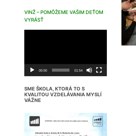
VINŽ – POMÔŽEME VAŠIM DEŤOM
VYRÁSŤ
Video
prehrávač
00:00
01:54
SME ŠKOLA, KTORÁ TO S
KVALITOU VZDELÁVANIA MYSLÍ
VÁŽNE