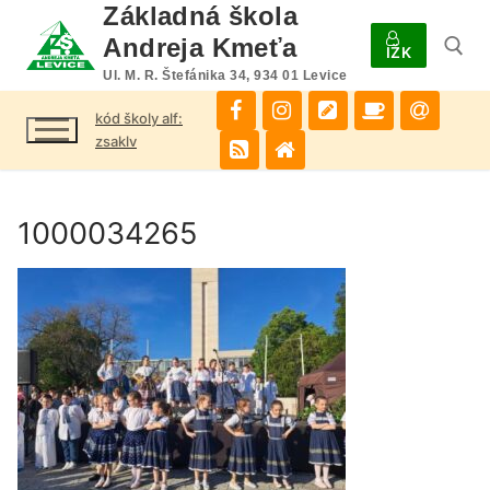
Preskočiť
Základná škola
na
Andreja Kmeťa
IŽK
obsah
Ul. M. R. Štefánika 34, 934 01 Levice
kód školy alf:
Hľadať:
zsaklv
1000034265