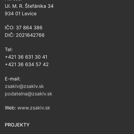
Ul. M. R. Štefánika 34
934 01 Levice
IČO: 37 864 386
DIČ: 2021642766
Tel:
+421 36 631 30 41
+421 36 634 57 42
E-mail:
zsaklv@zsaklv.sk
podatelna@zsaklv.sk
Web:
www.zsaklv.sk
PROJEKTY