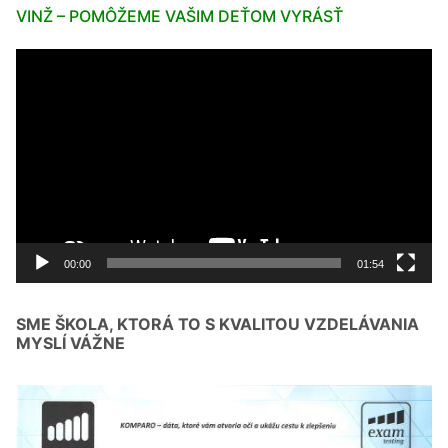
VINŽ – POMÔŽEME VAŠIM DEŤOM VYRÁSŤ
Video
prehrávač
00:00
01:54
SME ŠKOLA, KTORÁ TO S KVALITOU VZDELÁVANIA
MYSLÍ VÁŽNE