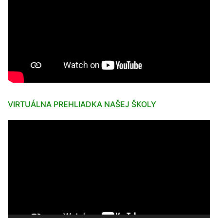
VIRTUÁLNA PREHLIADKA NAŠEJ ŠKOLY
Video
prehrávač