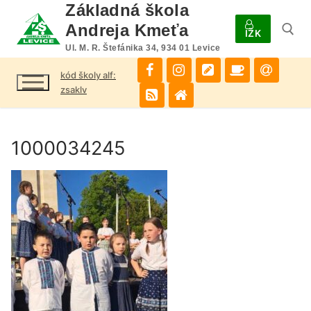
Preskočiť
Základná škola
na
Andreja Kmeťa
IŽK
obsah
Ul. M. R. Štefánika 34, 934 01 Levice
kód školy alf:
Hľadať:
zsaklv
1000034245