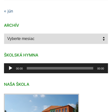
« jún
ARCHÍV
Archív
ŠKOLSKÁ HYMNA
Audio
00:00
00:00
prehrávač
NAŠA ŠKOLA