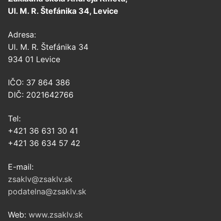
Ul. M. R. Štefánika 34, Levice
Adresa:
Ul. M. R. Štefánika 34
934 01 Levice
IČO: 37 864 386
DIČ: 2021642766
Tel:
+421 36 631 30 41
+421 36 634 57 42
E-mail:
zsaklv@zsaklv.sk
podatelna@zsaklv.sk
Web:
www.zsaklv.sk