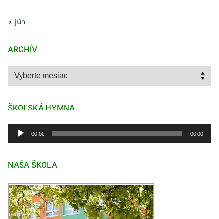
« jún
ARCHÍV
Archív
ŠKOLSKÁ HYMNA
Audio
00:00
00:00
prehrávač
NAŠA ŠKOLA