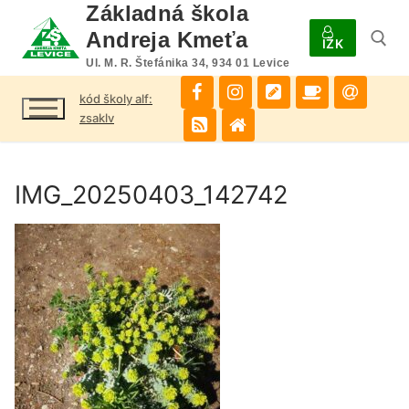
Preskočiť
Základná škola
na
Andreja Kmeťa
IŽK
obsah
Ul. M. R. Štefánika 34, 934 01 Levice
kód školy alf:
Hľadať:
zsaklv
IMG_20250403_142742