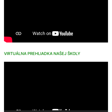
VIRTUÁLNA PREHLIADKA NAŠEJ ŠKOLY
Video
prehrávač